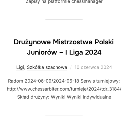
Zapisy na platformie chessmanager
Drużynowe Mistrzostwa Polski
Juniorów – I Liga 2024
Posted
Ligi
,
Szkółka szachowa
10 czerwca 2024
on
Radom 2024-06-09/2024-06-18 Serwis turniejowy:
http://www.chessarbiter.com/turnieje/2024/tdr_3184/
Skład drużyny: Wyniki Wyniki indywidualne