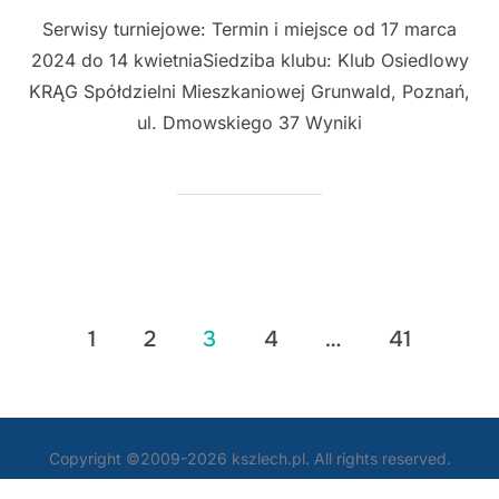
Serwisy turniejowe: Termin i miejsce od 17 marca
2024 do 14 kwietniaSiedziba klubu: Klub Osiedlowy
KRĄG Spółdzielni Mieszkaniowej Grunwald, Poznań,
ul. Dmowskiego 37 Wyniki
Stronicowanie
1
2
3
4
…
41
wpisów
Copyright ©2009-2026 kszlech.pl. All rights reserved.