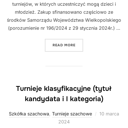
turniejów, w których uczestniczyć mogą dzieci i
młodzież. Zakup sfinansowano częściowo ze
środków Samorządu Województwa Wielkopolskiego
(porozumienie nr 196/2024 z 29 stycznia 2024r.) …
„ZAKUP SPRZĘTU SZACHO
READ MORE
Turnieje klasyfikacyjne (tytuł
kandydata i I kategoria)
Posted
Szkółka szachowa
,
Turnieje szachowe
10 marca
on
2024