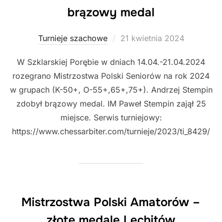
brązowy medal
Posted
Turnieje szachowe
21 kwietnia 2024
on
W Szklarskiej Porębie w dniach 14.04.-21.04.2024
rozegrano Mistrzostwa Polski Seniorów na rok 2024
w grupach (K-50+, O-55+,65+,75+). Andrzej Stempin
zdobył brązowy medal. IM Paweł Stempin zajął 25
miejsce. Serwis turniejowy:
https://www.chessarbiter.com/turnieje/2023/ti_8429/
Mistrzostwa Polski Amatorów –
złote medale Lechitów