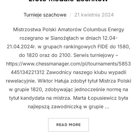
Posted
Turnieje szachowe
21 kwietnia 2024
on
Mistrzostwa Polski Amatorów Columbus Energy
rozegrano w Sianożętach w dniach 12.04-
21.04.2024r. w grupach rankingowych FIDE do 1580,
do 1820 oraz do 2100. Serwis turniejowy –
https://www.chessmanager.com/pl/tournaments/5853
445134221312 Zawodnicy naszego klubu wypadli
rewelacyjnie. Wiktor Hałuja zdobył tytuł Mistrza Polski
w grupie 1820, zdobywając jednocześnie normę na
tytuł kandydata na mistrza. Marta Łopusiewicz była
najlepszą zawodniczką w grupie …
„MISTRZOSTWA POLSKI A
READ MORE