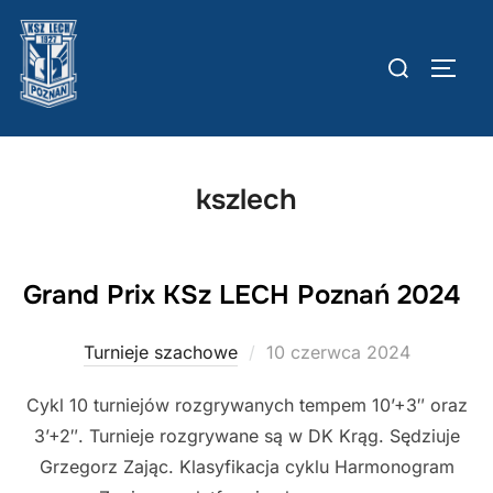
Skip
to
Szukaj:
TOGG
content
kszlech
Grand Prix KSz LECH Poznań 2024
Posted
Turnieje szachowe
10 czerwca 2024
on
Cykl 10 turniejów rozgrywanych tempem 10’+3″ oraz
3’+2″. Turnieje rozgrywane są w DK Krąg. Sędziuje
Grzegorz Zając. Klasyfikacja cyklu Harmonogram