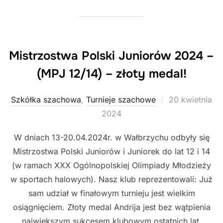
Mistrzostwa Polski Juniorów 2024 –
(MPJ 12/14) – złoty medal!
Posted
Szkółka szachowa
,
Turnieje szachowe
20 kwietnia
on
2024
W dniach 13-20.04.2024r. w Wałbrzychu odbyły się
Mistrzostwa Polski Juniorów i Juniorek do lat 12 i 14
(w ramach XXX Ogólnopolskiej Olimpiady Młodzieży
w sportach halowych). Nasz klub reprezentowali: Już
sam udział w finałowym turnieju jest wielkim
osiągnięciem. Złoty medal Andrija jest bez wątpienia
największym sukcesem klubowym ostatnich lat.