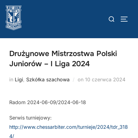
Skip
to
Szukaj:
TOGG
content
Drużynowe Mistrzostwa Polski
Juniorów – I Liga 2024
Posted
in
Ligi
,
Szkółka szachowa
on
10 czerwca 2024
on
Radom 2024-06-09/2024-06-18
Serwis turniejowy:
http://www.chessarbiter.com/turnieje/2024/tdr_318
4/