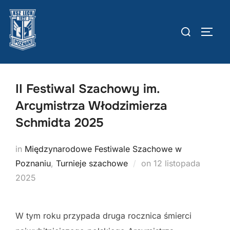
Skip
to
Szukaj:
TOGG
content
II Festiwal Szachowy im.
Arcymistrza Włodzimierza
Schmidta 2025
in
Międzynarodowe Festiwale Szachowe w
Posted
Poznaniu
,
Turnieje szachowe
on
12 listopada
on
2025
W tym roku przypada druga rocznica śmierci