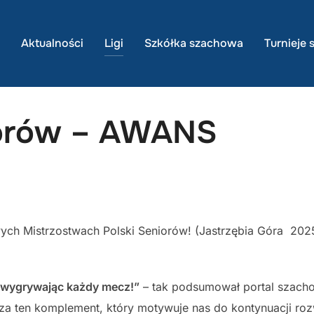
Aktualności
Ligi
Szkółka szachowa
Turnieje
niorów – AWANS
ych Mistrzostwach Polski Seniorów! (Jastrzębia Góra 20
ę wygrywając każdy mecz!”
– tak podsumował portal szacho
 za ten komplement, który motywuje nas do kontynuacji ro