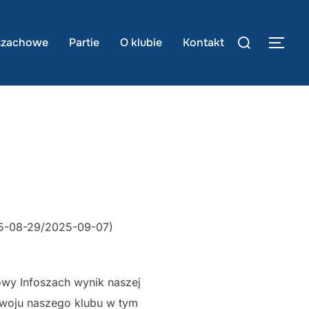
Szukaj:
 szachowe
Partie
O klubie
Kontakt
TOG
25-08-29/2025-09-07)
wy Infoszach wynik naszej
zwoju naszego klubu w tym