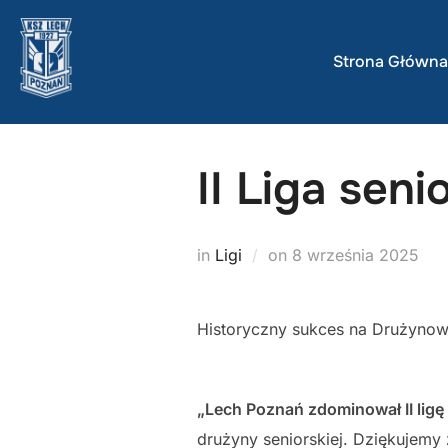
Skip
to
Strona Główna
content
II Liga se
Posted
in
Ligi
on
8 września 2025
on
Historyczny sukces na Drużynow
„Lech Poznań zdominował II lig
drużyny seniorskiej. Dziękujemy